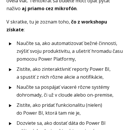
oveľa viac. Tentokrát sa budete môcť opäť pýtať
naživo
aj priamo cez mikrofón
.
V skratke, tu je zoznam toho,
čo z workshopu
získate
:
Naučíte sa, ako automatizovať bežné činnosti,
zvýšiť svoju produktivitu, a ušetriť hromadu času
pomocou Power Platformy,
Zistíte, ako zinteraktívniť reporty Power BI,
a spustiť z nich rôzne akcie a notifikácie,
Naučíte sa pospájať viaceré rôzne systémy
dohromady, či už v cloude alebo on-premise,
Zistíte, ako pridať funkcionalitu (nielen)
do Power BI, ktorá tam nie je,
Dozviete sa, ako dostať dáta do Power BI