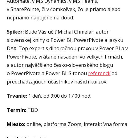
Automate, v MS Dynamics, v MS Teams,
v SharePointe, či v čomkoľvek, čo je priamo alebo
nepriamo napojené na cloud.
Spíker:
Bude Vás učiť Michal Chmelár, autor
slovenskej knihy o Power BI, PowerPivote a jazyku
DAX. Top expert s dlhoročnou praxou v Power BI a v
PowerPivote, vrátane nasadení vo veľkých firmách,
a autor najväčšieho česko-slovenského blogu
o PowerPivote a Power BI. S tonou
referencií
od
predchádzajúcich účastníkov našich kurzov.
Trvanie:
1 deň, od 9:00 do 17:00 hod.
Termín:
TBD
Miesto:
online, platforma Zoom, interaktívna forma