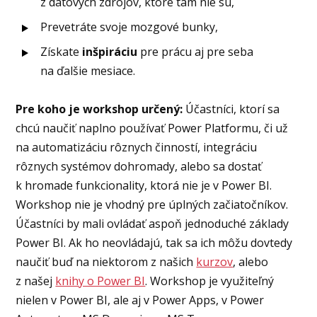
z dátových zdrojov, ktoré tam nie sú,
Prevetráte svoje mozgové bunky,
Získate
inšpiráciu
pre prácu aj pre seba
na ďalšie mesiace.
Pre koho je workshop určený:
Účastníci, ktorí sa
chcú naučiť naplno používať Power Platformu, či už
na automatizáciu rôznych činností, integráciu
rôznych systémov dohromady, alebo sa dostať
k hromade funkcionality, ktorá nie je v Power BI.
Workshop nie je vhodný pre úplných začiatočníkov.
Účastníci by mali ovládať aspoň jednoduché základy
Power BI. Ak ho neovládajú, tak sa ich môžu dovtedy
naučiť buď na niektorom z našich
kurzov
, alebo
z našej
knihy o Power BI
. Workshop je využiteľný
nielen v Power BI, ale aj v Power Apps, v Power