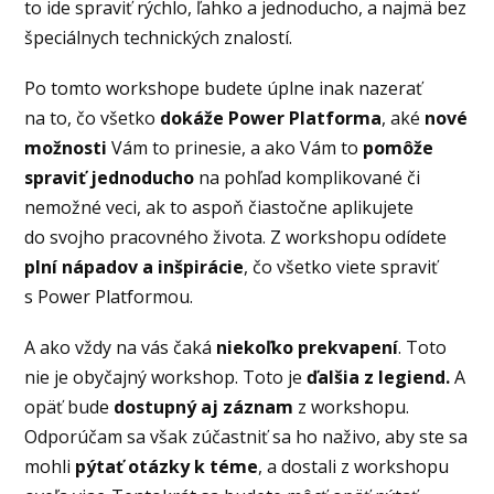
to ide spraviť rýchlo, ľahko a jednoducho, a najmä bez
špeciálnych technických znalostí.
Po tomto workshope budete úplne inak nazerať
na to, čo všetko
dokáže Power Platforma
, aké
nové
možnosti
Vám to prinesie, a ako Vám to
pomôže
spraviť jednoducho
na pohľad komplikované či
nemožné veci, ak to aspoň čiastočne aplikujete
do svojho pracovného života. Z workshopu odídete
plní nápadov a inšpirácie
, čo všetko viete spraviť
s Power Platformou.
A ako vždy na vás čaká
niekoľko prekvapení
. Toto
nie je obyčajný workshop. Toto je
ďalšia z legiend.
A
opäť bude
dostupný aj záznam
z workshopu.
Odporúčam sa však zúčastniť sa ho naživo, aby ste sa
mohli
pýtať otázky k téme
, a dostali z workshopu