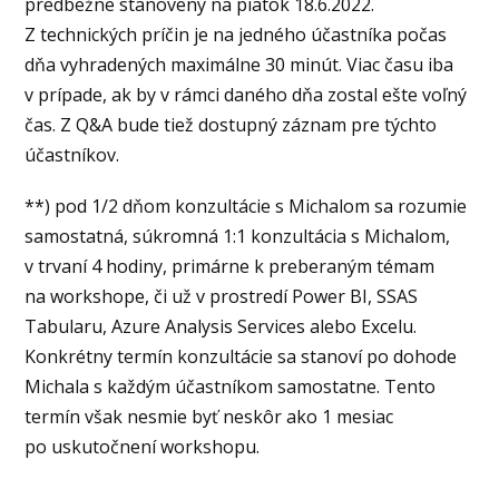
predbežne stanovený na piatok 18.6.2022.
Z technických príčin je na jedného účastníka počas
dňa vyhradených maximálne 30 minút. Viac času iba
v prípade, ak by v rámci daného dňa zostal ešte voľný
čas. Z Q&A bude tiež dostupný záznam pre týchto
účastníkov.
**) pod 1/2 dňom konzultácie s Michalom sa rozumie
samostatná, súkromná 1:1 konzultácia s Michalom,
v trvaní 4 hodiny, primárne k preberaným témam
na workshope, či už v prostredí Power BI, SSAS
Tabularu, Azure Analysis Services alebo Excelu.
Konkrétny termín konzultácie sa stanoví po dohode
Michala s každým účastníkom samostatne. Tento
termín však nesmie byť neskôr ako 1 mesiac
po uskutočnení workshopu.