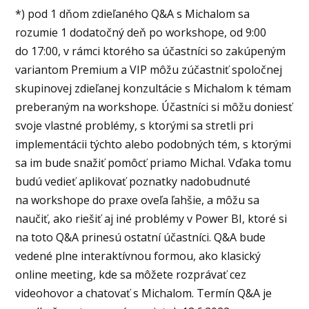
*) pod 1 dňom zdieľaného Q&A s Michalom sa
rozumie 1 dodatočný deň po workshope, od 9:00
do 17:00, v rámci ktorého sa účastníci so zakúpeným
variantom Premium a VIP môžu zúčastniť spoločnej
skupinovej zdieľanej konzultácie s Michalom k témam
preberaným na workshope. Účastníci si môžu doniesť
svoje vlastné problémy, s ktorými sa stretli pri
implementácii týchto alebo podobných tém, s ktorými
sa im bude snažiť pomôcť priamo Michal. Vďaka tomu
budú vedieť aplikovať poznatky nadobudnuté
na workshope do praxe oveľa ľahšie, a môžu sa
naučiť, ako riešiť aj iné problémy v Power BI, ktoré si
na toto Q&A prinesú ostatní účastníci. Q&A bude
vedené plne interaktívnou formou, ako klasický
online meeting, kde sa môžete rozprávať cez
videohovor a chatovať s Michalom. Termín Q&A je